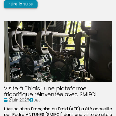
Lire la suite
Visite à Thiais : une plateforme
frigorifique réinventée avec SMIFCI
Date
Publié
2 juin 2025
AFF
:
par
L'Association Française du Froid (AFF) a été accueillie
par Pedro ANTUNES (SMIFCI) dans une visite de site à