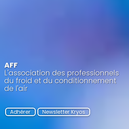
AFF
L'association des professionnels
du
froid
et du conditionnement
de l'air
Adhérer
Newsletter Kryos