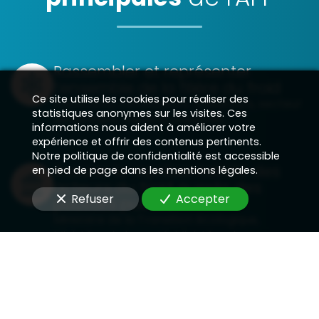
Rassembler et représenter
l’ensemble de la filière du froid
Ce site utilise les cookies pour réaliser des
Fabricants, installateurs, utilisateurs, secteur
statistiques anonymes sur les visites. Ces
alimentaire, médical, industriel…
informations nous aident à améliorer votre
expérience et offrir des contenus pertinents.
Notre politique de confidentialité est accessible
Assurer la représentativité des
en pied de page dans les mentions légales.
acteurs du froid auprès des
Refuser
Accepter
pouvoirs publics
Ministère de la Transition écologique,
Ministère de la santé, Ministère de
l'agriculture …
Favoriser les échanges entre