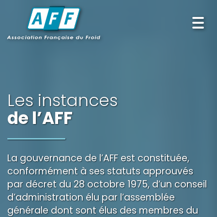
Togg
navi
Les instances
de l’AFF
La gouvernance de l’AFF est constituée,
conformément à ses statuts approuvés
par décret du 28 octobre 1975, d’un conseil
d’administration élu par l’assemblée
générale dont sont élus des membres du