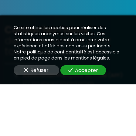
OpenStreetMap
Contactez-nous
Ce site utilise les cookies pour réaliser des
statistiques anonymes sur les visites. Ces
dès maintenant pour
informations nous aident à améliorer votre
expérience et offrir des contenus pertinents.
toutes vos questions
Notre politique de confidentialité est accessible
en pied de page dans les mentions légales.
Refuser
Accepter
Association Française du Froid (AFF)
177 boulevard Malesherbes
75017 - Paris
01 45 44 52 52