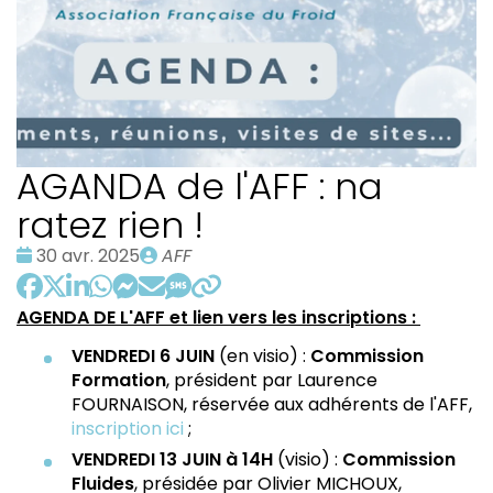
AGANDA de l'AFF : na
ratez rien !
Date
Publié
30 avr. 2025
AFF
:
par
AGENDA DE L'AFF et lien vers les inscriptions :
VENDREDI 6 JUIN
(en visio) :
Commission
Formation
, président par Laurence
FOURNAISON, réservée aux adhérents de l'AFF,
inscription ici
;
VENDREDI 13 JUIN à 14H
(visio) :
Commission
Fluides
, présidée par Olivier MICHOUX,