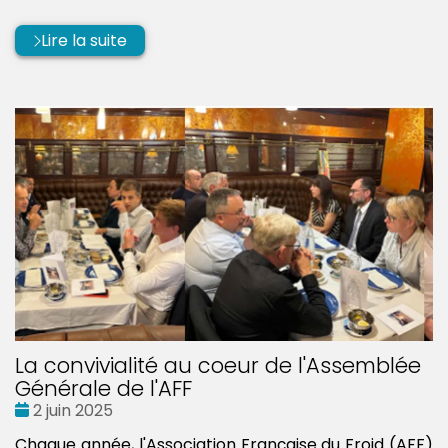
:
par
Lire la suite
La convivialité au coeur de l'Assemblée
Générale de l'AFF
Date
2 juin 2025
:
Chaque année, l'Association Française du Froid (AFF)