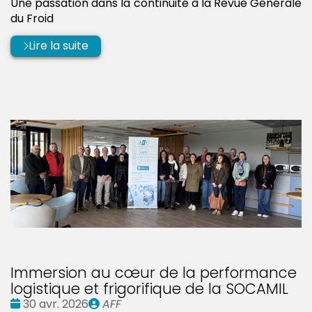
Une passation dans la continuité à la Revue Générale
du Froid
Lire la suite
Immersion au cœur de la performance
logistique et frigorifique de la SOCAMIL
Date
Publié
30 avr. 2026
AFF