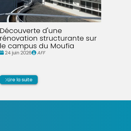
Découverte d'une
rénovation structurante sur
le campus du Moufia
Date
Publié
24 juin 2026
AFF
:
par
Lire la suite