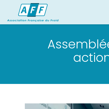
Assemblée
actio