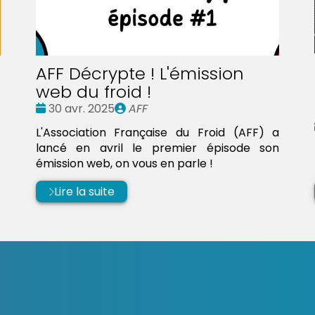
AFF Décrypte ! L'émission
web du froid !
Date
Publié
30 avr. 2025
AFF
:
par
L'Association Française du Froid (AFF) a
lancé en avril le premier épisode son
émission web, on vous en parle !
Lire la suite