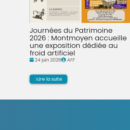
Journées du Patrimoine
2026 : Montmoyen accueille
une exposition dédiée au
froid artificiel
Date
Publié
24 juin 2026
AFF
:
par
Lire la suite