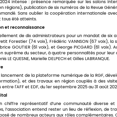
 2024 intense : présence remarquée sur les salons Inte
n régions), publication de six numéros de la Revue Génér
mandé. Sans oublier la coopération internationale ave
tous été atteints.
on et reconnaissance
vellement de dix administrateurs pour un mandat de six an
 Petit Forestier (74 voix), Frédéric VANNSON (67 voix), 
rice GOUTIER (61 voix), et George PICGARD (61 voix). Au
tion suprême du secteur, à quatre personnalités pour leur c
 Denis LE QUESNE, Marielle DELPECH et Gilles LABRANQUE.
ve
e : lancement de la plateforme numérique de la RGF, dé
ormation), et des travaux en région couplés à des visite
entre l'AFF et EDF, du 1er septembre 2025 au 31 août 202
ital
 Un chiffre représentatif d’une communauté diverse 
l’association entend rester un lieu de réflexion, de tra
 composé de nombreux acteurs aux rôles complémentaires. 