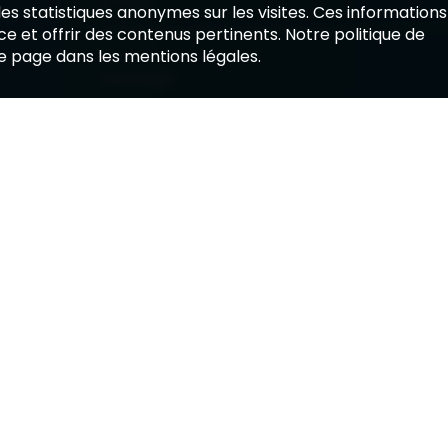
E-Mail
 des statistiques anonymes sur les visites. Ces informations
e et offrir des contenus pertinents. Notre politique de
de page dans les mentions légales.
Message
En soumettant ce formulaire, j'accepte que les inf
recontacter dans le cadre de la relation qui peu
Env
Reproduction interdite 2026
—
Technologie 
Données obligatoires
—
Modifi