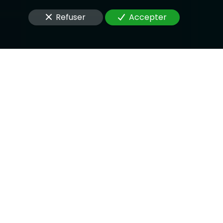
Refuser
Accepter
ormations saisies soient utilisées pour me
t découler de cette demande.
oyer
numérique supervisée et gérée par
EPIXELIC
er vos préférences de cookies
—