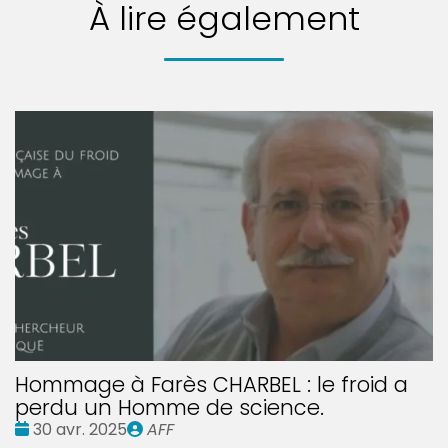
À lire également
Hommage à Farès CHARBEL : le froid a
perdu un Homme de science.
Date
Publié
30 avr. 2025
AFF