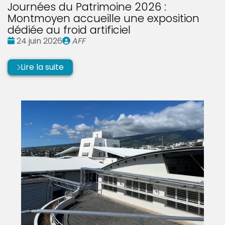
Journées du Patrimoine 2026 :
Montmoyen accueille une exposition
dédiée au froid artificiel
Date
Publié
24 juin 2026
AFF
:
par
Lire la suite