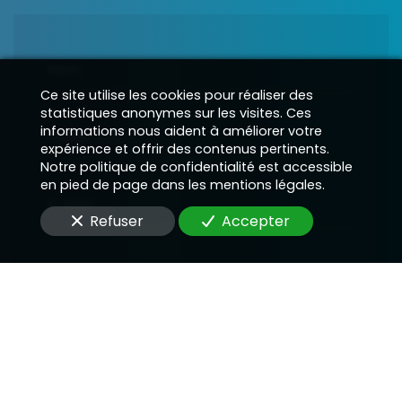
Nom
Ce site utilise les cookies pour réaliser des
statistiques anonymes sur les visites. Ces
informations nous aident à améliorer votre
Téléphone
expérience et offrir des contenus pertinents.
Notre politique de confidentialité est accessible
en pied de page dans les mentions légales.
E-Mail
Refuser
Accepter
Message
En soumettant ce formulaire, j'accepte que les