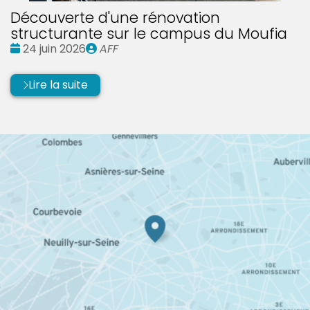
Découverte d'une rénovation
structurante sur le campus du Moufia
Date
Publié
24 juin 2026
AFF
:
par
Lire la suite