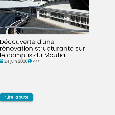
Découverte d'une
rénovation structurante sur
le campus du Moufia
Date
Publié
24 juin 2026
AFF
:
par
Lire la suite