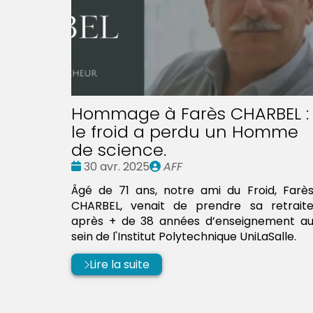
Hommage à Farès CHARBEL :
le froid a perdu un Homme
de science.
Date
Publié
30 avr. 2025
AFF
:
par
Âgé de 71 ans, notre ami du Froid, Farè
CHARBEL, venait de prendre sa retrait
après + de 38 années d’enseignement a
sein de l'Institut Polytechnique UniLaSalle.
Lire la suite