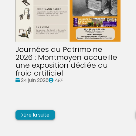
Journées du Patrimoine
2026 : Montmoyen accueille
une exposition dédiée au
froid artificiel
Date
Publié
24 juin 2026
AFF
s
:
par
e
u
Lire la suite