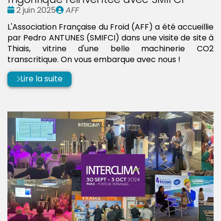
Date
Publié
2 juin 2025
AFF
:
par
L'Association Française du Froid (AFF) a été accueillie
par Pedro ANTUNES (SMIFCI) dans une visite de site à
Thiais, vitrine d'une belle machinerie CO2
transcritique. On vous embarque avec nous !
Lire la suite