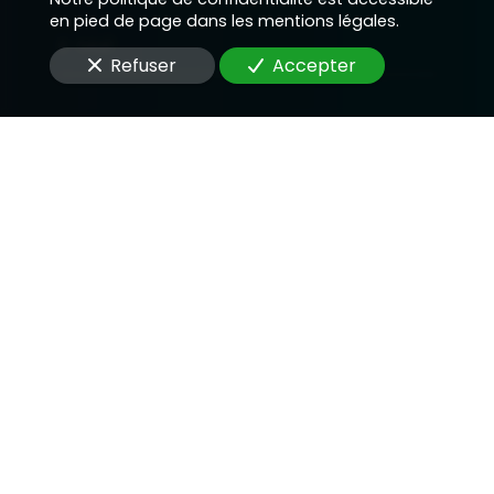
en pied de page dans les mentions légales.
E-Mail
Refuser
Accepter
Message
En soumettant ce formulaire, j'accepte que les
informations saisies soient utilisées pour me
recontacter dans le cadre de la relation qui peut
découler de cette demande.
Envoyer