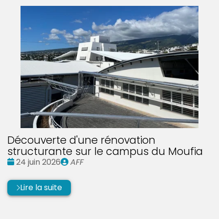
Découverte d'une rénovation
structurante sur le campus du Moufia
Date
Publié
24 juin 2026
AFF
:
par
Lire la suite