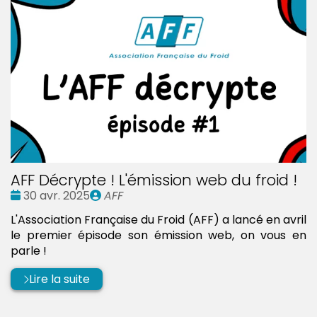
AFF Décrypte ! L'émission web du froid !
Date
Publié
30 avr. 2025
AFF
:
par
L'Association Française du Froid (AFF) a lancé en avril
le premier épisode son émission web, on vous en
parle !
Lire la suite