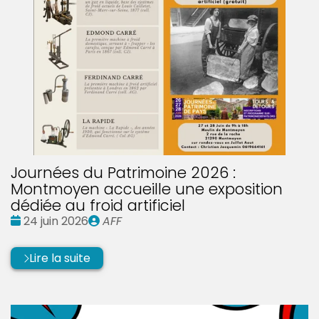
Journées du Patrimoine 2026 :
Montmoyen accueille une exposition
dédiée au froid artificiel
Date
Publié
24 juin 2026
AFF
:
par
Lire la suite