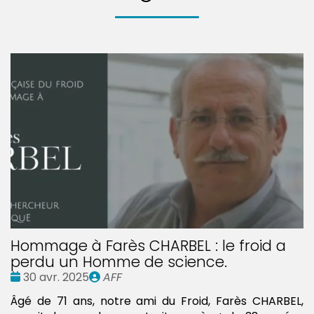
Hommage à Farès CHARBEL : le froid a
perdu un Homme de science.
Date
Publié
30 avr. 2025
AFF
:
par
Âgé de 71 ans, notre ami du Froid, Farès CHARBEL,