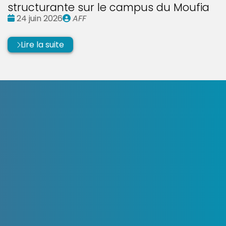
structurante sur le campus du Moufia
Date
Publié
24 juin 2026
AFF
:
par
Lire la suite