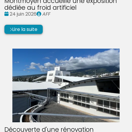
Montmoyen accueille une exposition
dédiée au froid artificiel
Date
Publié
24 juin 2026
AFF
:
par
Lire la suite
Découverte d'une rénovation