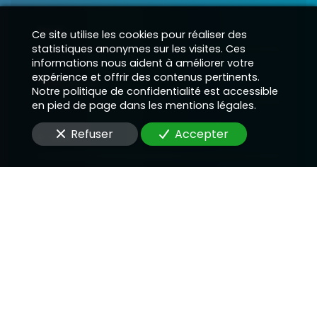
Nom
Ce site utilise les cookies pour réaliser des
statistiques anonymes sur les visites. Ces
informations nous aident à améliorer votre
expérience et offrir des contenus pertinents.
Téléphone
Notre politique de confidentialité est accessible
en pied de page dans les mentions légales.
Refuser
Accepter
E-Mail
Message
En soumettant ce formulaire, j'accepte que les
informations saisies soient utilisées pour me
recontacter dans le cadre de la relation qui peut