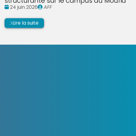
structurante sur le campus du Moufia
Date
Publié
24 juin 2026
AFF
:
par
Lire la suite