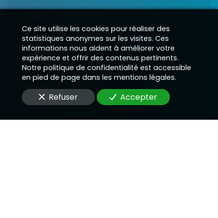
Nom
Ce site utilise les cookies pour réaliser des
statistiques anonymes sur les visites. Ces
informations nous aident à améliorer votre
Téléphone
expérience et offrir des contenus pertinents.
Notre politique de confidentialité est accessible
en pied de page dans les mentions légales.
E-Mail
Refuser
Accepter
Message
En soumettant ce formulaire, j'accepte que les
informations saisies soient utilisées pour me
recontacter dans le cadre de la relation qui peut
découler de cette demande.