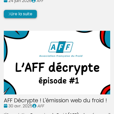
Date
Publié
24 juin 2026
AFF
:
par
Lire la suite
AFF Décrypte ! L'émission web du froid !
Date
Publié
30 avr. 2025
AFF
:
par