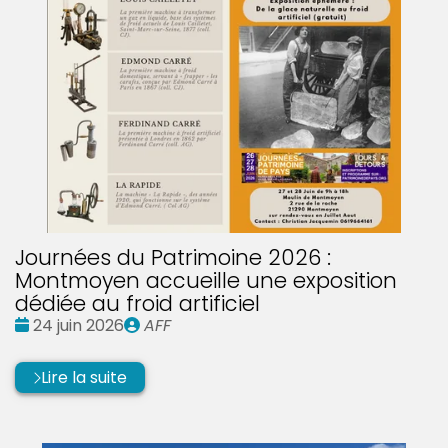
Journées du Patrimoine 2026 :
Montmoyen accueille une exposition
dédiée au froid artificiel
Date
Publié
24 juin 2026
AFF
:
par
Lire la suite