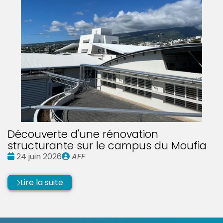
Découverte d'une rénovation
structurante sur le campus du Moufia
Date
Publié
24 juin 2026
AFF
:
par
Lire la suite