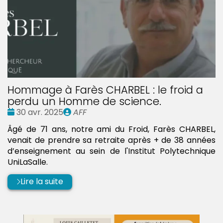
Hommage à Farès CHARBEL : le froid a
perdu un Homme de science.
Date
Publié
30 avr. 2025
AFF
:
par
Âgé de 71 ans, notre ami du Froid, Farès CHARBEL,
venait de prendre sa retraite après + de 38 années
d’enseignement au sein de l'Institut Polytechnique
UniLaSalle.
Lire la suite