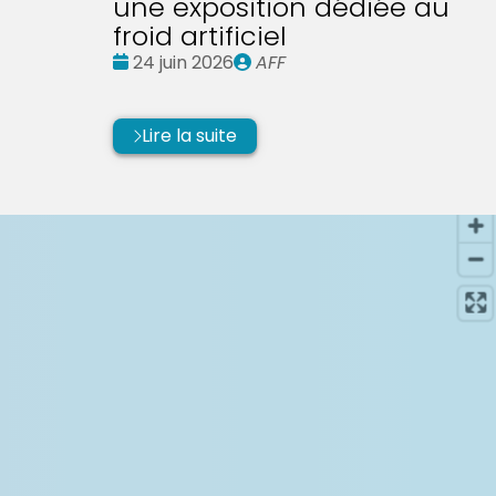
une exposition dédiée au
froid artificiel
Date
Publié
24 juin 2026
AFF
:
par
Lire la suite