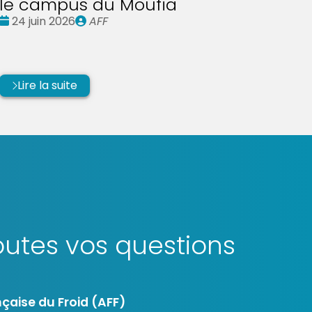
le campus du Moufia
Date
Publié
24 juin 2026
AFF
:
par
Lire la suite
utes vos questions
çaise du Froid (AFF)