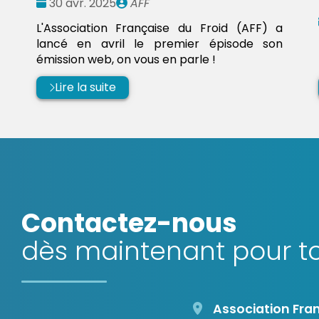
Date
Publié
30 avr. 2025
AFF
:
par
L'Association Française du Froid (AFF) a
lancé en avril le premier épisode son
émission web, on vous en parle !
Lire la suite
Contactez-nous
dès maintenant pour to
Association Fran