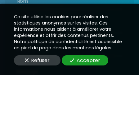
Nom
Ce site utilise les cookies pour réaliser des
statistiques anonymes sur les visites. Ces
Téléphone
informations nous aident à améliorer votre
expérience et offrir des contenus pertinents.
Notre politique de confidentialité est accessible
E-Mail
en pied de page dans les mentions légales.
Refuser
Accepter
Message
En soumettant ce formulaire, j'accepte que les
informations saisies soient utilisées pour me
recontacter dans le cadre de la relation qui peut
découler de cette demande.