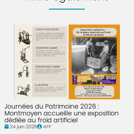
Journées du Patrimoine 2026 :
Montmoyen accueille une exposition
dédiée au froid artificiel
Date
Publié
24 juin 2026
AFF
:
par