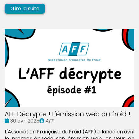
Lire la suite
AFF Décrypte ! L'émission web du froid !
Date
Publié
30 avr. 2025
AFF
:
par
L'Association Française du Froid (AFF) a lancé en avril
le premier épisode son émission web, on vous en