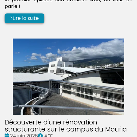
parle !
Lire la suite
Découverte d'une rénovation
structurante sur le campus du Moufia
Date
Publié
24 juin 2026
AFF