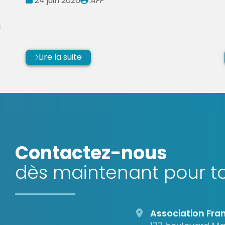
24 juin 2026
AFF
s
:
par
e
u
Lire la suite
Contactez-nous
dès maintenant pour to
Association Fran