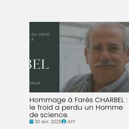
Hommage à Farès CHARBEL :
le froid a perdu un Homme
de science.
Date
Publié
30 avr. 2025
AFF
:
par