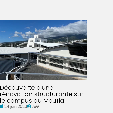
Découverte d'une
rénovation structurante sur
le campus du Moufia
Date
Publié
24 juin 2026
AFF
:
par