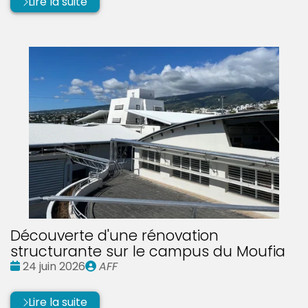
Lire la suite
Découverte d'une rénovation
structurante sur le campus du Moufia
Date
Publié
24 juin 2026
AFF
:
par
Lire la suite