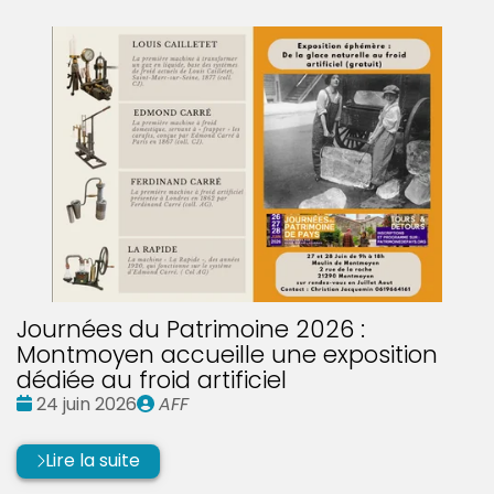
Journées du Patrimoine 2026 :
Montmoyen accueille une exposition
dédiée au froid artificiel
Date
Publié
24 juin 2026
AFF
:
par
Lire la suite