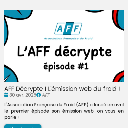
AFF Décrypte ! L'émission web du froid !
Date
Publié
30 avr. 2025
AFF
:
par
L'Association Française du Froid (AFF) a lancé en avril
le premier épisode son émission web, on vous en
parle !