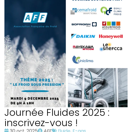
Journée Fluides 2025 :
inscrivez-vous !
Date
Publié
Tags
30 oct. 2025
AFF
fluide
,
F-gas