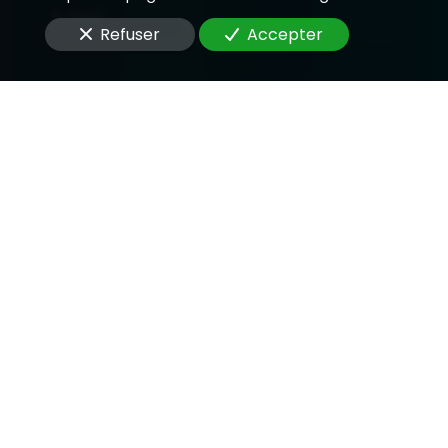
E-Mail
Refuser
Accepter
Message
En soumettant ce formulaire, j'accepte que les
informations saisies soient utilisées pour me
recontacter dans le cadre de la relation qui peut
découler de cette demande.
Envoyer