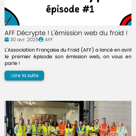
AFF Décrypte ! L'émission web du froid !
Date
Publié
30 avr. 2025
AFF
:
par
L'Association Française du Froid (AFF) a lancé en avril
le premier épisode son émission web, on vous en
parle !
Lire la suite