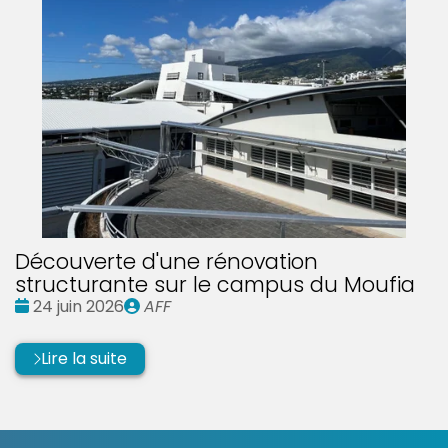
Découverte d'une rénovation
structurante sur le campus du Moufia
Date
Publié
24 juin 2026
AFF
:
par
Lire la suite