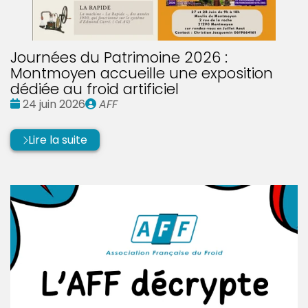
Journées du Patrimoine 2026 :
Montmoyen accueille une exposition
dédiée au froid artificiel
Date
Publié
24 juin 2026
AFF
:
par
Lire la suite