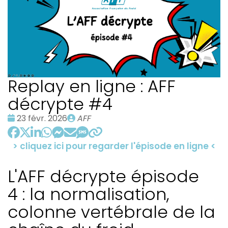
Replay en ligne : AFF
décrypte #4
Date
Publié
23 févr. 2026
AFF
:
par
> cliquez ici pour regarder l'épisode en ligne <
L'AFF décrypte épisode
4 : la normalisation,
colonne vertébrale de la