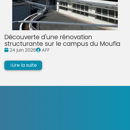
Découverte d'une rénovation
structurante sur le campus du Moufia
Date
Publié
24 juin 2026
AFF
:
par
Lire la suite