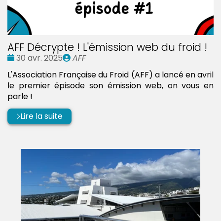
AFF Décrypte ! L'émission web du froid !
Date
Publié
30 avr. 2025
AFF
:
par
L'Association Française du Froid (AFF) a lancé en avril
le premier épisode son émission web, on vous en
parle !
Lire la suite