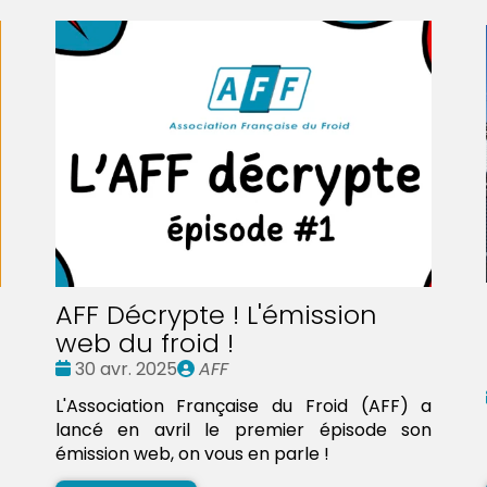
AFF Décrypte ! L'émission
web du froid !
Date
Publié
30 avr. 2025
AFF
:
par
L'Association Française du Froid (AFF) a
lancé en avril le premier épisode son
émission web, on vous en parle !