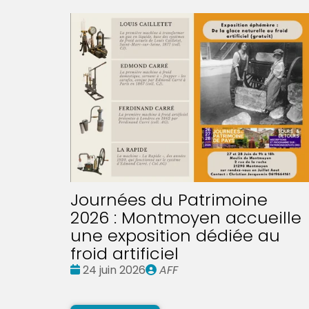
Journées du Patrimoine
2026 : Montmoyen accueille
une exposition dédiée au
froid artificiel
Date
Publié
24 juin 2026
AFF
:
par