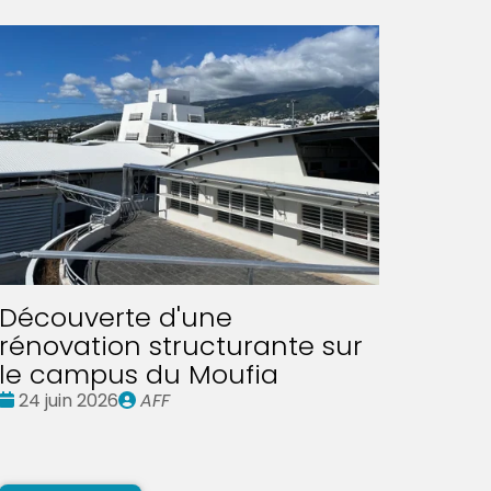
Découverte d'une
rénovation structurante sur
le campus du Moufia
Date
Publié
24 juin 2026
AFF
:
par