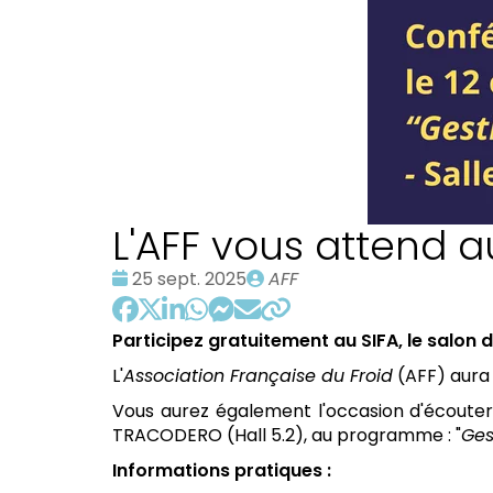
L'AFF vous attend 
Date
Publié
25 sept. 2025
AFF
:
par
Participez gratuitement au SIFA, le salon 
L'
Association Française du Froid
(AFF) aura p
Vous aurez également l'occasion d'écoute
TRACODERO (Hall 5.2), au programme : "
Ges
Informations pratiques :