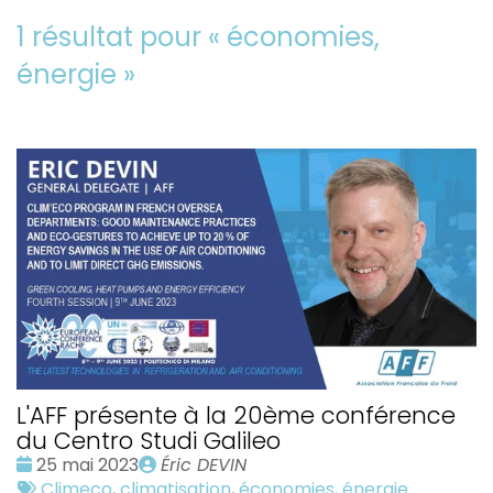
1 résultat pour «
économies,
énergie
»
L'AFF présente à la 20ème conférence
du Centro Studi Galileo
Date
Publié
25 mai 2023
Éric DEVIN
:
Tags
par
Climeco
,
climatisation
,
économies, énergie