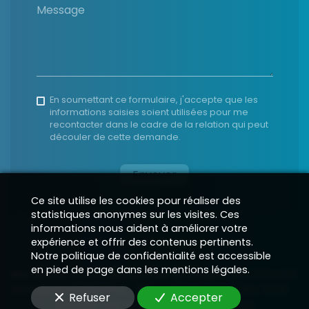
Message
En soumettant ce formulaire, j'accepte que les
informations saisies soient utilisées pour me
recontacter dans le cadre de la relation qui peut
découler de cette demande.
Envoyer
Ce site utilise les cookies pour réaliser des
statistiques anonymes sur les visites. Ces
informations nous aident à améliorer votre
expérience et offrir des contenus pertinents.
Notre politique de confidentialité est accessible
en pied de page dans les mentions légales.
Site vitrine numérique produit et designé par
EPIXELIC
Données obligatoires
—
Reproduction interdite 2026
—
—
Refuser
Accepter
Modifier vos préférences de cookies