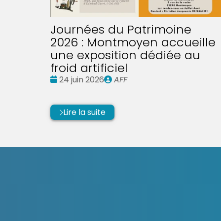
Journées du Patrimoine
2026 : Montmoyen accueille
une exposition dédiée au
froid artificiel
Date
Publié
24 juin 2026
AFF
:
par
Lire la suite