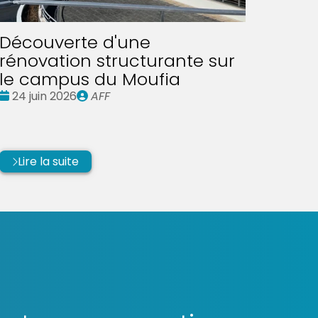
Découverte d'une
rénovation structurante sur
le campus du Moufia
Date
Publié
24 juin 2026
AFF
:
par
Lire la suite