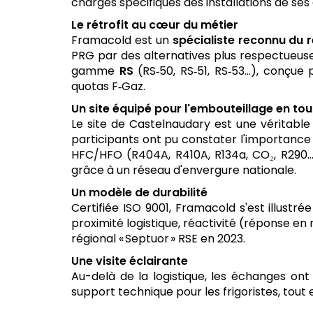
charges spécifiques des installations de ses 
Le rétrofit au cœur du métier
Framacold est un
spécialiste reconnu du r
PRG par des alternatives plus respectueuses 
gamme
RS
(RS‑50, RS‑51, RS‑53…), conçue 
quotas F‑Gaz.
Un site équipé pour l'embouteillage en tou
Le site de Castelnaudary est une véritabl
participants ont pu constater l'importance 
HFC/HFO (R404A, R410A, R134a, CO₂, R290…)
grâce à un réseau d'envergure nationale.
Un modèle de durabilité
Certifiée ISO 9001, Framacold s'est illust
proximité logistique, réactivité (réponse en 
régional « Septuor » RSE en 2023.
Une visite éclairante
Au-delà de la logistique, les échanges ont
support technique pour les frigoristes, tout 