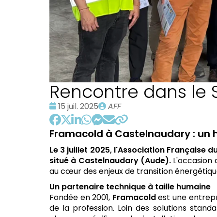
Rencontre dans le
Date
Publié
15 juil. 2025
AFF
:
par
Framacold à Castelnaudary : un hu
Le 3 juillet 2025, l'Association Française
situé à Castelnaudary (Aude).
L'occasion d
au cœur des enjeux de transition énergétiqu
Un partenaire technique à taille humaine
Fondée en 2001,
Framacold
est une entrepr
de la profession. Loin des solutions standa