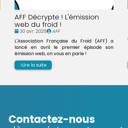
AFF Décrypte ! L'émission
web du froid !
Date
Publié
30 avr. 2025
AFF
:
par
L'Association Française du Froid (AFF) a
lancé en avril le premier épisode son
émission web, on vous en parle !
Lire la suite
Contactez-nous