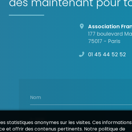
dès maintenant pour to
Association Fran
177 boulevard M
75017 - Paris
01 45 44 52 52
Nom
E-Mail
 des statistiques anonymes sur les visites. Ces informations
e et offrir des contenus pertinents. Notre politique de